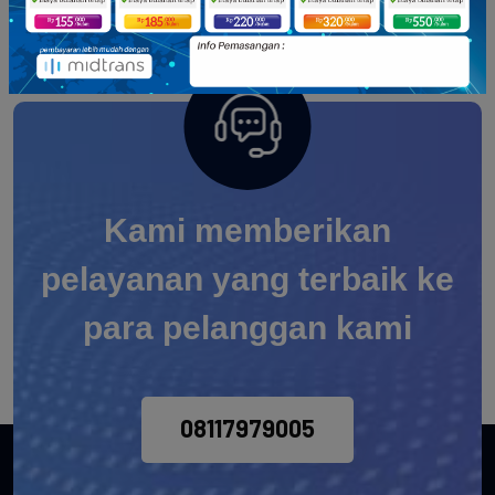
GOVERNANCE
Kami memberikan
pelayanan yang terbaik ke
para pelanggan kami
08117979005