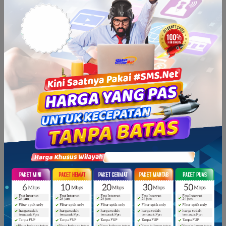
Categories
0
My News
0
Kegiatan
2
Berita
1
Artikel
Super Administrator
INTERNET DEDICATED
NARASI INTERNET UNTUK CORPORATE DAN