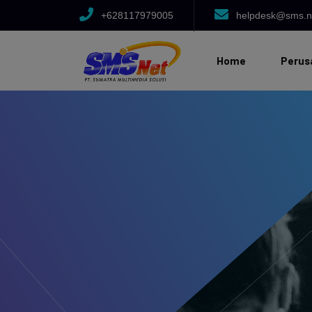
+628117979005
helpdesk@sms.ne
Home
Perus