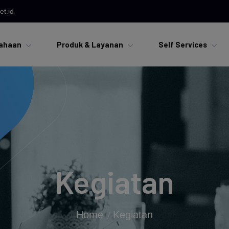
t.id
ahaan
Produk & Layanan
Self Services
Kegiatan
Home
Kegiatan