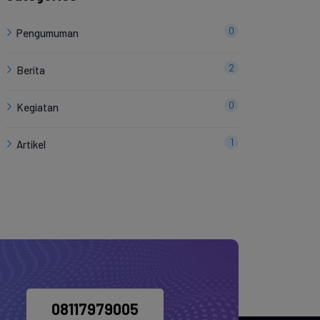
0
Pengumuman
2
Berita
0
Kegiatan
1
Artikel
08117979005