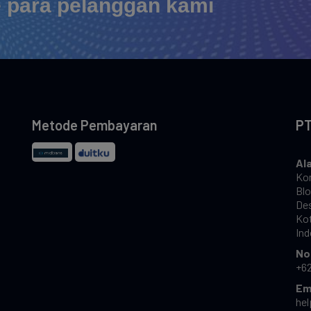
e para pelanggan kami
Metode Pembayaran
PT
Al
Kom
Blo
Des
Ko
Ind
No
+6
Em
he