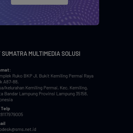
 SUMATRA MULTIMEDIA SOLUSI
amat:
plek Ruko BKP Jl. Bukit Kemiling Permai Raya
k A87-88,
a/kelurahan Kemiling Permai, Kec. Kemiling,
ta Bandar Lampung Provinsi Lampung 35158,
onesia
 Telp
28117979005
ail
lpdesk@sms.net.id